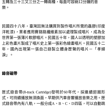
五轉及三十三又三分之一轉兩種，每面可容納12分鐘的音
樂。
民國四十八年，臺灣因無法購買到製作唱片所需的蟲膠(印度
洋乾漆)，業者應用賽鉻鉻纖維素加以處理製成唱片，成為全
世界第一張薄片軟膠唱片。民國五十年，國人以透明的塑膠加
上彩色畫片製成了唱片史上第一張彩色繪畫唱片。民國五十二
年，國內出現第一張自己錄製立體身歷聲的唱片－「孝婦
淚」。
錄音磁帶
匣式錄音帶
發明於
年代，採連續迴圈形
(8-track Cartridge)
60
式，可持續播放無須換面，早期供汽車音響播放音樂之用。匣
式錄音帶內有八軌，一般分成
、
、
、
四區，可以自動跳
A
B
C
D