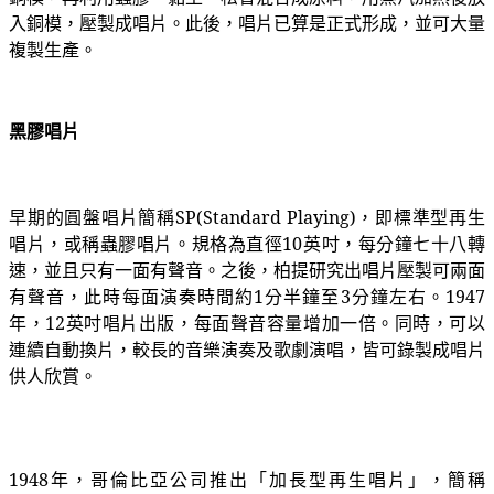
入銅模，壓製成唱片。此後，唱片已算是正式形成，並可大量
複製生產。
黑膠唱片
早期的圓盤唱片簡稱SP(Standard Playing)，即標準型再生
唱片，或稱蟲膠唱片。規格為直徑10英吋，每分鐘七十八轉
速，並且只有一面有聲音。之後，柏提研究出唱片壓製可兩面
有聲音，此時每面演奏時間約1分半鐘至3分鐘左右。1947
年，12英吋唱片出版，每面聲音容量增加一倍。同時，可以
連續自動換片，較長的音樂演奏及歌劇演唱，皆可錄製成唱片
供人欣賞。
1948
年，哥倫比亞公司推出「加長型再生唱片」，簡稱