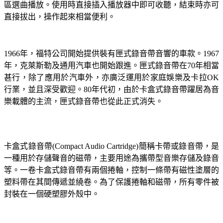
區選曲播放。使用時直接插入播放器中即可收聽，結束時亦可
直接拔出，操作起來相當便利。
年，福特公司開始提供裝有匣式錄音帶音響的車款。
1966
1967
年，克萊斯勒及通用汽車也開始跟進。匣式錄音帶在
年相當
70
甚行，除了應用於汽車外，亦廣泛運用於家庭娛樂及卡拉
OK
行業，並且深受歡迎。
年代初，由於卡盒式錄音帶躍居為音
80
樂載體的主流，匣式錄音帶也從此正式消失。
卡盒式錄音帶
簡稱卡帶或錄音帶，是
(Compact Audio Cartridge)
一種用於存儲聲音的磁帶，主要用途為攜帶型音樂存儲及錄音
等。一卷卡盒式錄音帶有兩個捲軸，控制一條帶有磁性塗層的
塑料帶在其間傳遞並繞卷。為了保護捲軸和磁帶，所有零件被
封裝在一個硬塑膠外殼中。