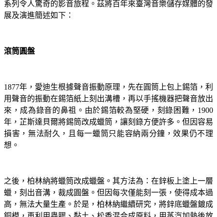
系列令人驚奇的影音旅程。茲將百年來臺灣音樂儲存媒體的發
展及演進簡述如下：
滾筒圓盤
年，愛迪生根據聲音振動原理，先在圓筒上包上錫箔，利
1877
用聲音的振動在錫箔紙上刻出溝槽，再以手搖機器把聲音放出
來，成為錄音的鼻祖。由於錫箔較為堅硬，刻錄困難，
1900
年，芷斯達貝爾將錫筒改成蠟筒，讓刻錄方便許多。但因容易
損害，無法耐久，且每一蠟筒只能容納兩分鐘，效果仍不理
想。
之後，柏林納將蠟筒改成蠟盤。其方法為：在鋅板上塗上一層
蠟，刻出音溝，裁成圓盤。但因每次僅能刻一張，使得成本過
高，無法大量生產。於是，柏林納繼續研究，將鋅底蠟盤鍍成
銅模，再利用蟲膠、黏土、松香混合成原料，用蒸汽加熱後放