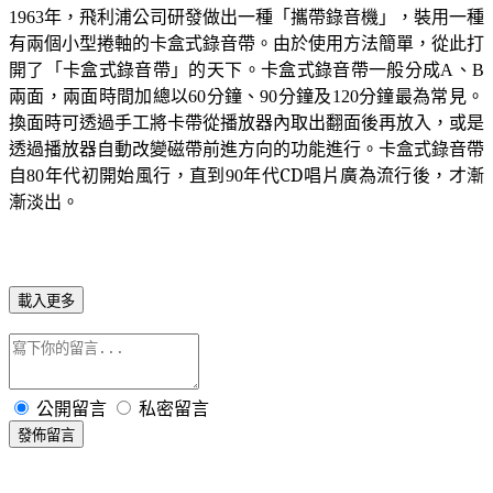
年，飛利浦公司研發做出一種「攜帶錄音機」，裝用一種
1963
有兩個小型捲軸的卡盒式錄音帶。由於使用方法簡單，從此打
開了「卡盒式錄音帶」的天下。卡盒式錄音帶一般分成
、
A
B
兩面，兩面時間加總以
分鐘、
分鐘及
分鐘最為常見。
60
90
120
換面時可透過手工將卡帶從播放器內取出翻面後再放入，或是
透過播放器自動改變磁帶前進方向的功能進行。卡盒式錄音帶
自
年代初開始風行，直到
年代
CD
唱片廣為流行後，才漸
80
90
漸淡出。
載入更多
公開留言
私密留言
發佈留言