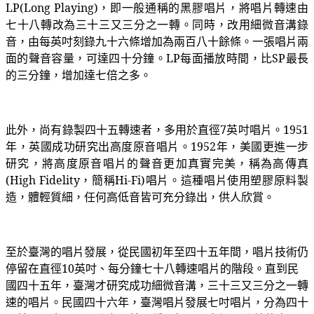
LP(Long Playing)，即一般通稱的黑膠唱片，將唱片轉速由
七十八轉改為三十三又三分之一轉。同時，改用細微音溝錄
音，由每英吋刻錄九十六條增加為兩百八十餘條。一張唱片兩
面的聲音容量，可達四十分鐘。LP每面播放時間，比SP最長
的三分鐘，增加達七倍之多。
此外，尚有錄製四十五轉速者，多用於直徑7英吋唱片。1951
年，英國成功研究出高度原音唱片。1952年，美國更進一步
研究，將高度原音唱片的聲音更加真實完美，稱為高傳真
(High Fidelity，簡稱Hi-Fi)唱片。這種唱片使用塑膠原料製
造，體輕質細，任何高低音皆可充分錄出，供人欣賞。
至於臺灣的唱片發展，從民國初年至四十五年間，唱片技術仍
停留在直徑10英吋、每分鐘七十八轉速唱片的階段。直到民
國四十五年，臺灣才研究成功細微音溝，三十三又三分之一轉
速的唱片。民國四十六年，臺灣唱片發展七吋唱片，分為四十